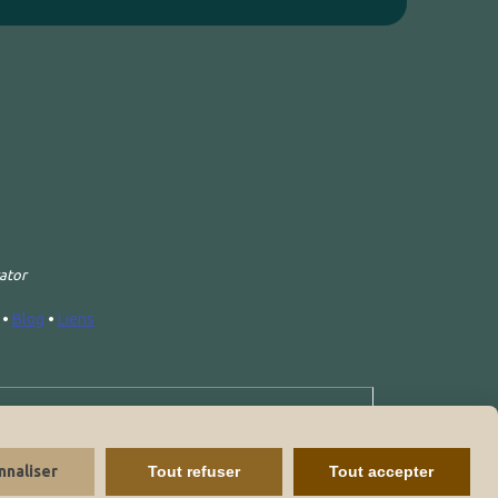
rator
•
Blog
•
Liens
ed
nnaliser
Tout refuser
Tout accepter