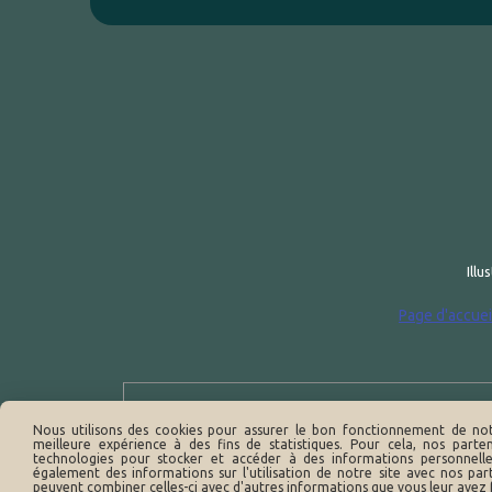
Illu
Page d'accuei
Nous utilisons des cookies pour assurer le bon fonctionnement de notr
A
meilleure expérience à des fins de statistiques. Pour cela, nos parte
technologies pour stocker et accéder à des informations personnell
également des informations sur l'utilisation de notre site avec nos part
peuvent combiner celles-ci avec d'autres informations que vous leur avez fo