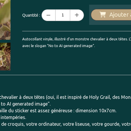
Ajouter 
Quantité :
Autocollant vinyle, illustré d'un monstre chevalier à deux têtes.
avec le slogan "No to AI generated image".
chevalier à deux têtes (oui, il est inspiré de Holy Grail, des M
 to AI generated image".
 taille du sticker est assez généreuse : dimension 10x7cm.
 intempéries.
 de croquis, votre ordinateur, votre liseuse, votre gourde, vot