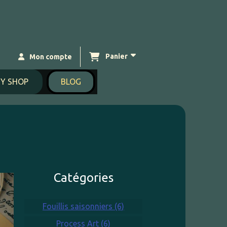
Panier
Mon compte
Y SHOP
BLOG
Catégories
Fouillis saisonniers (6)
Process Art (6)