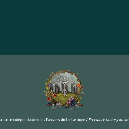
stratrice indépendante dans l'univers du fantastique /
Freelance fantasy illust