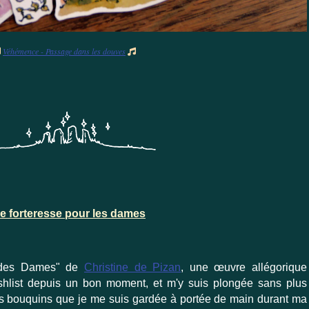
Véhémence - Passage dans les douves


e forteresse pour les dames
é des Dames" de
Christine de Pizan
, une œuvre allégorique
shlist depuis un bon moment, et m'y suis plongée sans plus
ues bouquins que je me suis gardée à portée de main durant ma