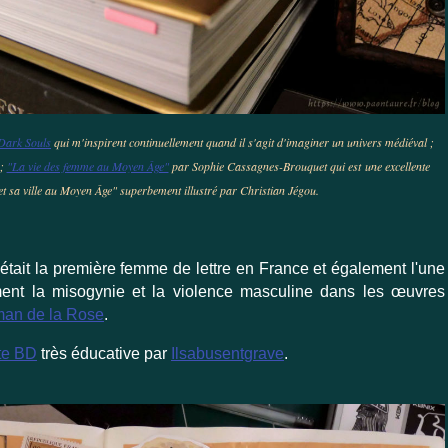
Dark Souls
qui m'inspirent continuellement quand il s'agit d'imaginer un univers médiéval ;
 ;
"La vie des femme au Moyen Âge"
par Sophie Cassagnes-Brouquet qui est une excellente
et sa ville au Moyen Âge" superbement illustré par Christian Jégou.
 était la première femme de lettre en France et également l'une
ment la misogynie et la violence masculine dans les œuvres
an de la Rose
.
rte BD
très éducative par
Ilsabusentgrave
.